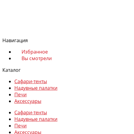
Магазин
Сафари-тенты
Надувные палатки
Навигация
Печи
Аксессуары
Избранное
Вы смотрели
Каталог
Сафари-тенты
Надувные палатки
Избранное
Печи
Сравнение
Аксессуары
Вы смотрели
Сафари-тенты
0
Надувные палатки
Печи
Аксессуары