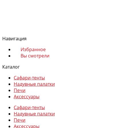
Магазин
Сафари-тенты
Надувные палатки
Навигация
Печи
Аксессуары
Избранное
Вы смотрели
Каталог
Сафари-тенты
Надувные палатки
Избранное
Печи
Сравнение
Аксессуары
Вы смотрели
Сафари-тенты
0
Надувные палатки
Печи
Аксессуары