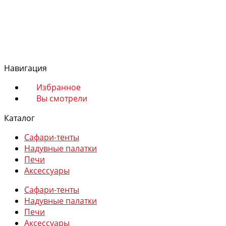
Магазин
Сафари-тенты
Надувные палатки
Навигация
Печи
Аксессуары
Избранное
Вы смотрели
Каталог
Сафари-тенты
Надувные палатки
Избранное
Печи
Сравнение
Аксессуары
Вы смотрели
Сафари-тенты
0
Надувные палатки
Печи
Аксессуары