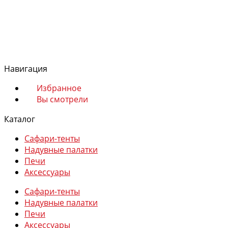
Магазин
Сафари-тенты
Надувные палатки
Навигация
Печи
Аксессуары
Избранное
Вы смотрели
Каталог
Сафари-тенты
Надувные палатки
Избранное
Печи
Сравнение
Аксессуары
Вы смотрели
Сафари-тенты
0
Надувные палатки
Печи
Аксессуары