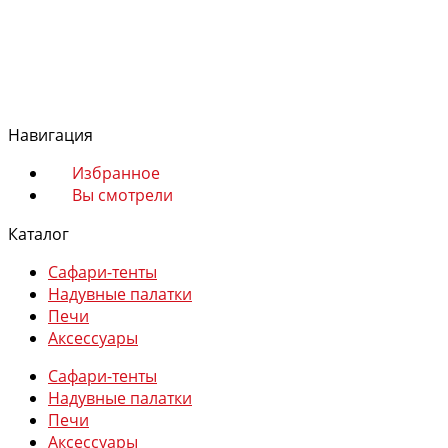
Магазин
Сафари-тенты
Надувные палатки
Навигация
Печи
Аксессуары
Избранное
Вы смотрели
Каталог
Сафари-тенты
Надувные палатки
Избранное
Печи
Сравнение
Аксессуары
Вы смотрели
Сафари-тенты
0
Надувные палатки
Печи
Аксессуары