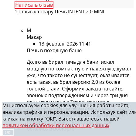
Написать отзыв
1 отзыв к товару Печь INTENT 2.0 MINI
М
Макар
13 февраля 2026 11:41
Печь в походную баню
Долго выбирал печь для бани, искал
мощную но компактную и надежную, думал
уже, что такого не существует, оказывается
есть такая, выбрал версию 2,0 из более
толстой стали. Оформил заказа на сайте,
звонок с подтверждением и через три дня
печь уже у меня в Твери, все четко
Мы используем cookies для улучшения работы сайта,
отлажено, оплатил при получении,
анализа трафика и персонализации. Используя сайт ил
доставили быстро , в первые же выходные
кликая на кнопку "ОК!", Вы соглашаетесь с нашей
поехали с семьей тестировать... Все
политикой обработки персональных данных
.
остались в восторге.
ОК!